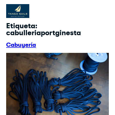
Saltar
al
contenido
Etiqueta:
cabulleriaportginesta
Cabuyería